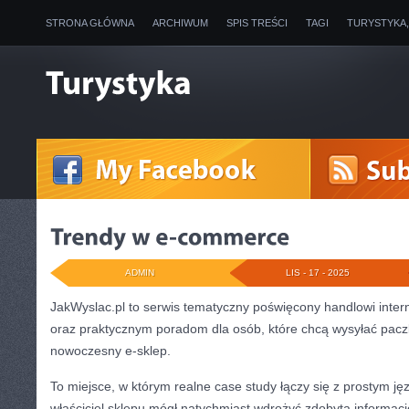
STRONA GŁÓWNA
ARCHIWUM
SPIS TREŚCI
TAGI
TURYSTYKA
ADMIN
LIS - 17 - 2025
JakWyslac.pl to serwis tematyczny poświęcony handlowi inter
oraz praktycznym poradom dla osób, które chcą wysyłać pacz
nowoczesny e-sklep.
To miejsce, w którym realne case study łączy się z prostym ję
właściciel sklepu mógł natychmiast wdrożyć zdobytą informacj