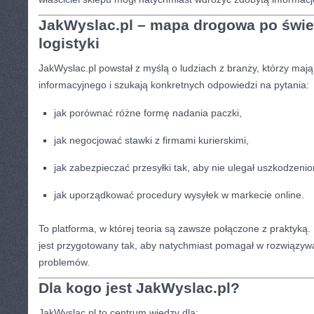
JakWyslac.pl – mapa drogowa po świec
logistyki
JakWyslac.pl powstał z myślą o ludziach z branży, którzy maj
informacyjnego i szukają konkretnych odpowiedzi na pytania:
jak porównać różne formę nadania paczki,
jak negocjować stawki z firmami kurierskimi,
jak zabezpieczać przesyłki tak, aby nie ulegał uszkodzeni
jak uporządkować procedury wysyłek w markecie online.
To platforma, w której teoria są zawsze połączone z praktyką.
jest przygotowany tak, aby natychmiast pomagał w rozwiązyw
problemów.
Dla kogo jest JakWyslac.pl?
JakWyslac.pl to centrum wiedzy dla: