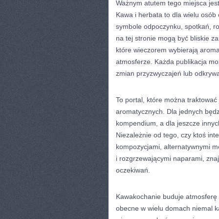
Ważnym atutem tego miejsca jest
Kawa i herbata to dla wielu osób
symbole odpoczynku, spotkań, roz
na tej stronie mogą być bliskie z
które wieczorem wybierają aroma
atmosferze. Każda publikacja mo
zmian przyzwyczajeń lub odkryw
To portal, które można traktować
aromatycznych. Dla jednych będ
kompendium, a dla jeszcze innyc
Niezależnie od tego, czy ktoś in
kompozycjami, alternatywnymi m
i rozgrzewającymi naparami, zna
oczekiwań.
Kawakochanie buduje atmosferę n
obecne w wielu domach niemal ka