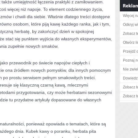
 także umiejętność łączenia praktyki z zamiłowaniem.
 coś więcej niż napoje. To element codziennego życia,
Więcej n
mów i chwili dla siebie. Właśnie dlatego treści dostępne
arówno osobom, które piją kawę każdego ranka, jak i tym,
Odkryj w
tyczną herbatę, by zakończyć dzień w spokojnej
Zobacz t
że stać się punktem wyjścia do własnych eksperymentów,
Otwórz l
ania zupełnie nowych smaków.
Przejdź 
Poznaj n
 jako przewodnik po świecie napojów ciepłych i
Nie zwlek
zie ona źródłem nowych pomysłów, dla innych pomocnym
h po prostu serwisem pełnym smakowitych treści.
Dowiedz 
teresuje się klasyczną czarną kawą, mlecznymi
Zobacz t
etodami przygotowania, czy może herbatami sezonowymi
Zobacz t
jdzie tu przydatne artykuły dopasowane do własnych
aturalności, ponieważ opowiada o tematach, które są
żdego dnia. Kubek kawy o poranku, herbata pita