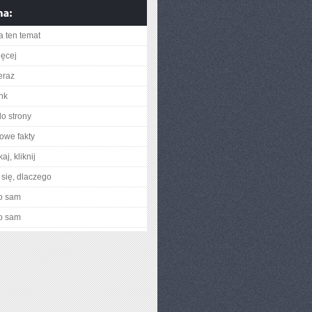
a ten temat
ięcej
eraz
ink
do strony
owe fakty
aj, kliknij
się, dlaczego
o sam
o sam