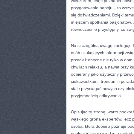
wieczorem, chęć poznania noweg
przygotowanie napoju – to wszystk
się doświadczeniami. Dzięki temu 
miejscem spotkania pasjonatów. J
równocześnie przystępny, co zwię
Na szczególną uwagę zasługuje f
osób szukających informacji zwi
przecież obecne nie tylko w domu
chwilach relaksu, a nawet przy k
odbierany jako użyteczny przewo
ciekawostkami, trendami i porada
stale przyciągać nowych czyteln
przyjemnością odkrywania.
Opisując tę stronę, warto podkreśl
wąskiego grona ekspertów, lecz p
osoba, która dopiero poznaje pods
pogłębiać swoją wiedzę o metod