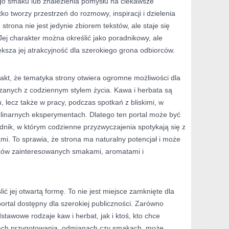
o smaku lub znalezienia pomysłu na ciekawsze
o tworzy przestrzeń do rozmowy, inspiracji i dzielenia
strona nie jest jedynie zbiorem tekstów, ale staje się
ej charakter można określić jako poradnikowy, ale
ksza jej atrakcyjność dla szerokiego grona odbiorców.
akt, że tematyka strony otwiera ogromne możliwości dla
ązanych z codziennym stylem życia. Kawa i herbata są
, lecz także w pracy, podczas spotkań z bliskimi, w
ulinarnych eksperymentach. Dlatego ten portal może być
dnik, w którym codzienne przyzwyczajenia spotykają się z
mi. To sprawia, że strona ma naturalny potencjał i może
ików zainteresowanych smakami, aromatami i
ić jej otwartą formę. To nie jest miejsce zamknięte dla
ortal dostępny dla szerokiej publiczności. Zarówno
tawowe rodzaje kaw i herbat, jak i ktoś, kto chce
ach przygotowania, odmianach czy smakach, może