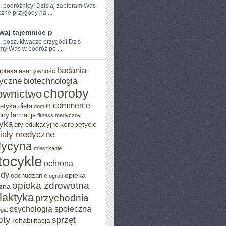
e, podróżnicy!⁤ Dzisiaj zabieram Was
zne przygody⁢ na ...
waj tajemnice p
e, poszukiwacze przygód! Dziś
my Was w podróż po ...
badania
apteka
asertywność
yczne
biotechnologia
choroby
ownictwo
e-commerce
styka
dieta
dom
iny
farmacja
fitness medyczny
yka
korepetycje
gry edukacyjne
iały medyczne
ycyna
mieszkanie
ocykle
ochrona
ody
opieka
odchudzanie
ogród
opieka zdrowotna
zna
ilaktyka
przychodnia
psychologia społeczna
gia
pty
sprzęt
rehabilitacja