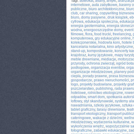
Tagi:
adwokat
,
altany
,
antyki
,
aranżacja
internetowe
,
auta zabytkowe
,
baseny 
publiczne
,
biuro architektoniczne
,
biur
club
,
car sharing
,
copywriting bizneso
biuro
,
domy pasywne
,
druk książek
,
eb
cyfrowa
,
edukacja społeczna
,
edukacja
energia geotermalna
,
energia słonecz
wodna
,
energooszczędne domy
,
event
filmowe
,
flora
,
food trucki
,
freelancing
,
komputerowa
,
gry edukacyjne online
,
kolekcjonerskie
,
hodowla koni
,
hotele 
kancelaria notarialna
,
kino artystyczne
stand-up
,
kompostowanie
,
koncerty k
krajobraz
,
kursy językowe
,
mapy turyst
meble drewniane
,
mediacje
,
motoryzac
przyrody
,
ochrona zwierząt
,
ogród bota
podłogowe
,
organizacja eventów
,
orga
organizacje młodzieżowe
,
planery pod
ciepła
,
porady prawne
,
prasa bizneso
gospodarcze
,
prawo nieruchomości
,
p
logo
,
projekty budowlane
,
projekty gra
pszczelarstwo
,
publishing
,
rada prawn
hotelowe
,
rolnictwo ekologiczne
,
rower
odpadów
,
smart dom
,
spotkania autors
loftowy
,
styl skandynawski
,
systemy al
nawadniania
,
szkoły językowe
,
sztuka 
tablet graficzny
,
tarasy drewniane
,
teat
transport ekologiczny
,
transport public
cateringowe
,
wakacje z dziećmi
,
welln
młodzieżowy
,
wydarzenia kulturalne
,
w
wykończenia wnętrz
,
wypożyczalnie 
fotograficzne
,
zabawki edukacyjne
,
za