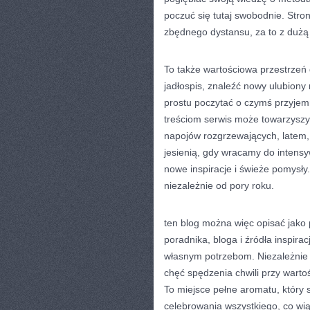
poczuć się tutaj swobodnie. Stro
zbędnego dystansu, za to z duż
To także wartościowa przestrzeń 
jadłospis, znaleźć nowy ulubion
prostu poczytać o czymś przyjem
treściom serwis może towarzyszy
napojów rozgrzewających, latem, 
jesienią, gdy wracamy do intens
nowe inspiracje i świeże pomysły.
niezależnie od pory roku.
ten blog można więc opisać jako 
poradnika, bloga i źródła inspir
własnym potrzebom. Niezależnie o
chęć spędzenia chwili przy wartoś
To miejsce pełne aromatu, który 
celebrowania wszystkiego, co wią