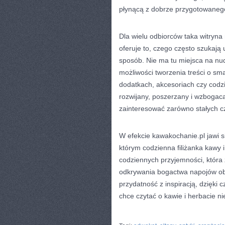
płynącą z dobrze przygotowaneg
Dla wielu odbiorców taka witryn
oferuje to, czego często szukają
sposób. Nie ma tu miejsca na nu
możliwości tworzenia treści o s
dodatkach, akcesoriach czy codzi
rozwijany, poszerzany i wzbogac
zainteresować zarówno stałych czy
W efekcie kawakochanie.pl jawi 
którym codzienna filiżanka kawy 
codziennych przyjemności, która 
odkrywania bogactwa napojów obe
przydatność z inspiracją, dzięki
chce czytać o kawie i herbacie ni
CATEGORIES:
TURYSTYKA, PODRÓŻE