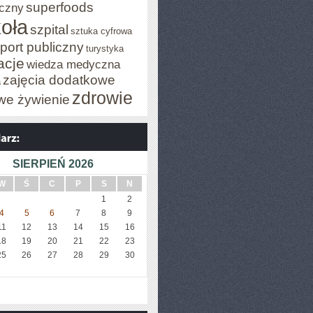
superfoods
czny
oła
szpital
sztuka cyfrowa
port publiczny
turystyka
acje
wiedza medyczna
zajęcia dodatkowe
a
zdrowie
we żywienie
SIERPIEŃ 2026
W
Ś
C
P
S
N
1
2
4
5
6
7
8
9
11
12
13
14
15
16
18
19
20
21
22
23
25
26
27
28
29
30