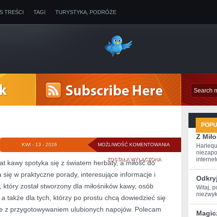
IS TREŚCI
TAGI
TURYSTYKA, PODRÓŻE
POP
Z Miło
PARZENIE
KWI - 13 - 2026
MOŻLIWOŚĆ KOMENTOWANIA
Harlequ
niezapo
KAWY
internet
ZOSTAŁA WYŁĄCZONA
wiat kawy spotyka się z światem herbaty, a miłość do
ię w praktyczne porady, interesujące informacje i
Odkryj
 który został stworzony dla miłośników kawy, osób
Witaj, ⁣
niezwyk
a także dla tych, którzy po prostu chcą dowiedzieć się
ne z przygotowywaniem ulubionych napojów. Polecam
Magic