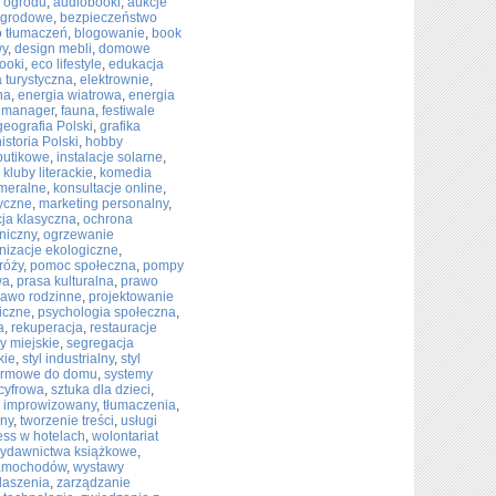
 ogrodu
,
audiobooki
,
aukcje
ogrodowe
,
bezpieczeństwo
o tłumaczeń
,
blogowanie
,
book
wy
,
design mebli
,
domowe
ooki
,
eco lifestyle
,
edukacja
 turystyczna
,
elektrownie
,
na
,
energia wiatrowa
,
energia
 manager
,
fauna
,
festiwale
geografia Polski
,
grafika
historia Polski
,
hobby
butikowe
,
instalacje solarne
,
,
kluby literackie
,
komedia
ameralne
,
konsultacje online
,
yczne
,
marketing personalny
,
ja klasyczna
,
ochrona
niczny
,
ogrzewanie
nizacje ekologiczne
,
róży
,
pomoc społeczna
,
pompy
wa
,
prasa kulturalna
,
prawo
rawo rodzinne
,
projektowanie
ficzne
,
psychologia społeczna
,
a
,
rekuperacja
,
restauracje
y miejskie
,
segregacja
kie
,
styl industrialny
,
styl
armowe do domu
,
systemy
cyfrowa
,
sztuka dla dzieci
,
r improwizowany
,
tłumaczenia
,
zny
,
tworzenie treści
,
usługi
ess w hotelach
,
wolontariat
ydawnictwa książkowe
,
samochodów
,
wystawy
daszenia
,
zarządzanie