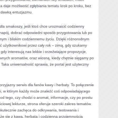
na daje możliwość zgłębiania tematu krok po kroku, bez
ą dawką entuzjazmu.
dla smakoszy, jeśli ktoś chce urozmaicić codzienny
y napój, dobrać odpowiedni sposób przygotowania lub po
nym i bliskim codziennemu życiu. Dzięki różnorodnym
ć użytkownikowi przez cały rok – zimą, gdy szukamy
gdy interesują nas lekkie i orzeźwiające propozycje,
ywnych aromatów, oraz wiosną, kiedy chętnie sięgamy po
 Taka uniwersalność sprawia, że portal jest użyteczny
przyjazny serwis dla fanów kawy i herbaty. To połączenie
acji, w którym każdy może znaleźć coś odpowiadającego
d tego, czy chodzi o aromat, informacje, czy po prostu
ciowej lekturze, strona oferuje szeroki zakres tematów.
skutecznie zachęca do odkrywania, testowania i
że się z kawą, herbatą i codzienną przyjemnością