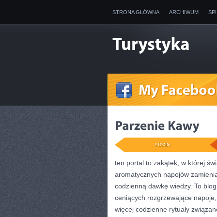
STRONA GŁÓWNA
ARCHIWUM
SP
ADMIN
ten portal to zakątek, w której ś
aromatycznych napojów zamienia s
codzienną dawkę wiedzy. To blog,
ceniących rozgrzewające napoje, 
więcej codzienne rytuały związa