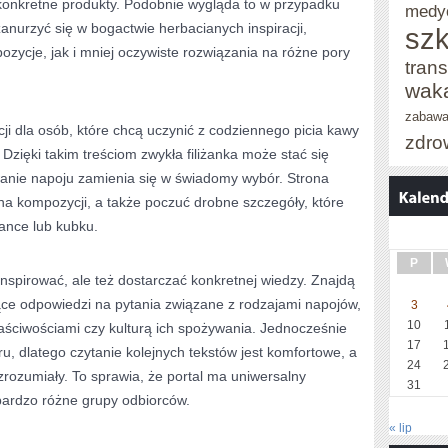
konkretne produkty. Podobnie wygląda to w przypadku
medy
anurzyć się w bogactwie herbacianych inspiracji,
szk
zycje, jak i mniej oczywiste rozwiązania na różne pory
trans
wak
zabaw
cji dla osób, które chcą uczynić z codziennego picia kawy
zdro
. Dzięki takim treściom zwykła filiżanka może stać się
wanie napoju zamienia się w świadomy wybór. Strona
 na kompozycji, a także poczuć drobne szczegóły, które
żance lub kubku.
P
inspirować, ale też dostarczać konkretnej wiedzy. Znajdą
ące odpowiedzi na pytania związane z rodzajami napojów,
3
10
aściwościami czy kulturą ich spożywania. Jednocześnie
17
eru, dlatego czytanie kolejnych tekstów jest komfortowe, a
24
rozumiały. To sprawia, że portal ma uniwersalny
31
bardzo różne grupy odbiorców.
« lip