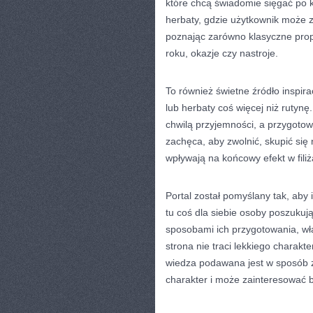
które chcą świadomie sięgać po 
herbaty, gdzie użytkownik może z
poznając zarówno klasyczne propo
roku, okazje czy nastroje.
To również świetne źródło inspira
lub herbaty coś więcej niż rutynę
chwilą przyjemności, a przygoto
zachęca, aby zwolnić, skupić się
wpływają na końcowy efekt w fili
Portal został pomyślany tak, aby 
tu coś dla siebie osoby poszukuj
sposobami ich przygotowania, wł
strona nie traci lekkiego charakt
wiedza podawana jest w sposób z
charakter i może zainteresować 