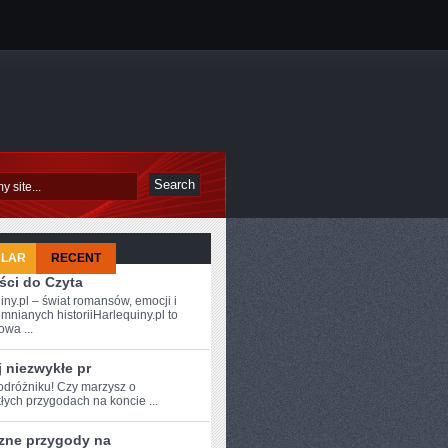
ULAR
RECENT
ści do Czyta
iny.pl – świat romansów, emocji i
mnianych historiiHarlequiny.pl to
owa ...
 niezwykłe pr
podróżniku! Czy marzysz ⁤o
łych przygodach na koncie‍ ...
zne przygody na