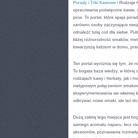
Porady i Triki Kawowe
i Rodzaje 
opracowania poświęcone kawie, n
picia. To portal, które spaja por
zarówno osoby zaczynające swoj
odnaleźć tutaj coś dla siebie. P
bliżej różnorodność smaków, met
towarzyszą ludziom w domu, prac
Ten portal wyróżnia się tym, że 
To bogata baza wiedzy, w której
rodzajach kawy i herbaty, jak i 
nietypowym połączeniom smakow
eksperymentowania we własnej kuc
odkrywać nowe smaki, ale też do 
Dużą zaletą tego miejsca jest bo
samego aromatu naparu, lecz ró
akcesoriów, poznawania rozmaity