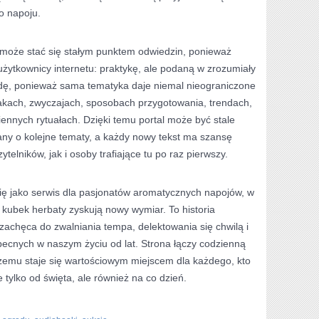
o napoju.
a może stać się stałym punktem odwiedzin, ponieważ
 użytkownicy internetu: praktykę, ale podaną w zrozumiały
dę, ponieważ sama tematyka daje niemal nieograniczone
makach, zwyczajach, sposobach przygotowania, trendach,
ennych rytuałach. Dzięki temu portal może być stale
any o kolejne tematy, a każdy nowy tekst ma szansę
telników, jak i osoby trafiające tu po raz pierwszy.
się jako serwis dla pasjonatów aromatycznych napojów, w
i kubek herbaty zyskują nowy wymiar. To historia
zachęca do zwalniania tempa, delektowania się chwilą i
cnych w naszym życiu od lat. Strona łączy codzienną
 czemu staje się wartościowym miejscem dla każdego, kto
e tylko od święta, ale również na co dzień.