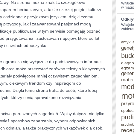
Kawy. Na stronie można znaleźć szczegółowe
Witajci
w magic
aparom herbacianym, a także szerzej pojętej kulturze
ady codzienne z przyjaznym językiem, dzięki czemu
Odkry
ą przygodę, jak i zaawansowani pasjonaci mogą
Witajci
zabiera
ublikacje publikowane w tym serwisie pomagają poznać
od przygotowania i zastosowań napojów, które od lat
antyki
y i chwilach odpoczynku.
genet
bud
nie ogranicza się wyłącznie do podstawowych informacji.
diagno
egzam
 odbiorca może przeczytać zarówno teksty o klasycznych
genet
materiały poświęcone mniej oczywistym zagadnieniom,
mater
ym, ciekawym trendom czy inspiracjom do
med
hni. Dzięki temu strona trafia do osób, które lubią
mot
tych, którzy cenią sprawdzone rozwiązania.
przyr
społec
gactwo poruszanych zagadnień. Wpisy dotyczą nie tylko
prof
wnież sposobów zaparzania, wyboru odpowiednich
psycholo
ch odmian, a także praktycznych wskazówek dla osób,
rece