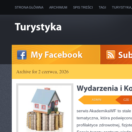
STRONA GŁÓWNA
ARCHIWUM
SPIS TREŚCI
TAGI
TURYSTYKA
Archive for 2 czerwca, 2026
ADMIN
CZE - 
serwis AkademikaWF to stale 
tematyczna, która poświęcona 
profilaktyce zdrowotnej, fizjo