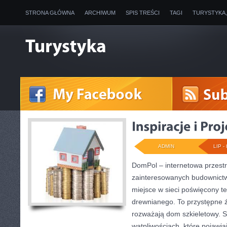
STRONA GŁÓWNA
ARCHIWUM
SPIS TREŚCI
TAGI
TURYSTYKA
ADMIN
LIP - 
DomPol – internetowa przest
zainteresowanych budownic
miejsce w sieci poświęcony 
drewnianego. To przystępne ź
rozważają dom szkieletowy. S
wątpliwościach, które pojawia