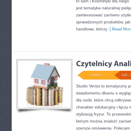
to sam i Kosmetyki dla nieg
jest tematyka naturalnej piel
zainteresować zarówno użyt
sprawdzonych produktów, jak
handlowe, którzy
[ Read More
ADMIN
CZE - 
Studio Veriss to tematyczny 
świadomemu dbaniu o wygląd
dla osób, które chcą odkrywa
charakter edukacyjny i łączy
stylizacją fryzur. To przewod
którym można znaleźć zarówno
szersze omówienia. Polecam S