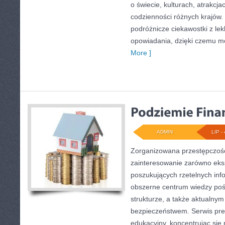
o świecie, kulturach, atrakcjac
codzienności różnych krajów.
podróżnicze ciekawostki z l
opowiadania, dzięki czemu m
More ]
ADMIN
LIP - 
Zorganizowana przestępczość
zainteresowanie zarówno eksp
poszukujących rzetelnych info
obszerne centrum wiedzy pośw
strukturze, a także aktualn
bezpieczeństwem. Serwis pre
edukacyjny, koncentrując się 