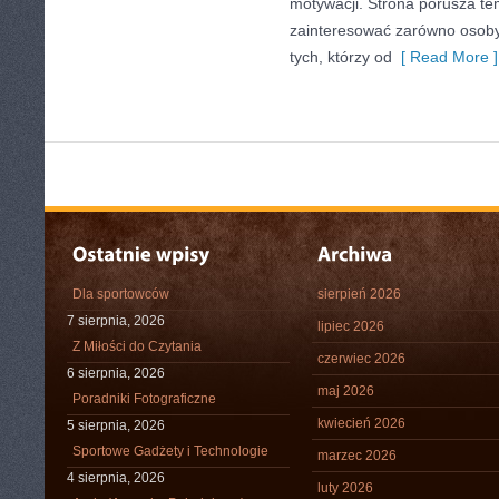
motywacji. Strona porusza te
zainteresować zarówno osoby 
tych, którzy od
[ Read More ]
Dla sportowców
sierpień 2026
7 sierpnia, 2026
lipiec 2026
Z Miłości do Czytania
czerwiec 2026
6 sierpnia, 2026
maj 2026
Poradniki Fotograficzne
kwiecień 2026
5 sierpnia, 2026
Sportowe Gadżety i Technologie
marzec 2026
4 sierpnia, 2026
luty 2026