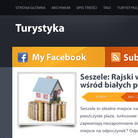
STRONA GŁÓWNA
ARCHIWUM
SPIS TREŚCI
TAGI
TURYSTYKA
ADMIN
MAJ - 
Seszele to idealne miejsce na
piaszczyste plaże, turkusowe 
zapewniają niezapomniane doz
miejsce na odpoczynek? Odpo