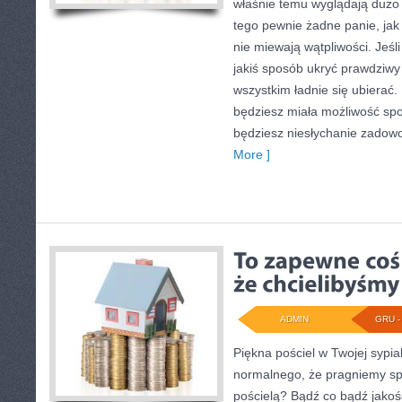
właśnie temu wyglądają dużo a
tego pewnie żadne panie, jak
nie miewają wątpliwości. Jeśli
jakiś sposób ukryć prawdziwy
wszystkim ładnie się ubierać.
będziesz miała możliwość sp
będziesz niesłychanie zadow
More ]
ADMIN
GRU - 
Piękna pościel w Twojej sypia
normalnego, że pragniemy sp
pościelą? Bądź co bądź jakoś