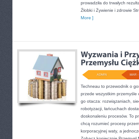
prowadziła do trwałych rezult
Źłobki i Żywienie i zdrowie St
More ]
ADMIN
MAR - 
Techneau to przewodnik o go
przede wszystkim przemyśle c
go otacza: rozwiązaniach, sie
robotyzacji, łańcuchach dosta
doskonaleniu procesów. To pr
chcą rozumieć procesy prze
korporacyjnej waty, a jednocz
Zobacz koniecznie Przemysł 