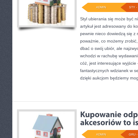
ADMIN
STY - 
Styl ubierania się może być 
artykuł jest adresowany do k
pewnie nieco dowiedzą się z
poważnie, co możemy zrobić, 
dbać o swój ubiór, ale najzwyc
wchodzi w rachubę wydawanie
cóż, jest interesujące wyjście
fantastycznych wdzianek w s
dzięki aukcjom będziemy mogł
ADMIN
GRU - 