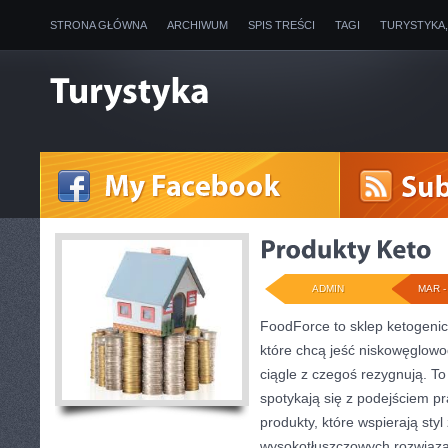
STRONA GŁÓWNA
ARCHIWUM
SPIS TREŚCI
TAGI
TURYSTYKA
ADMIN
MAR - 
FoodForce to sklep ketogenic
które chcą jeść niskowęglow
ciągle z czegoś rezygnują. T
spotykają się z podejściem p
produkty, które wspierają styl
wysokotłuszczowych rozwiąza