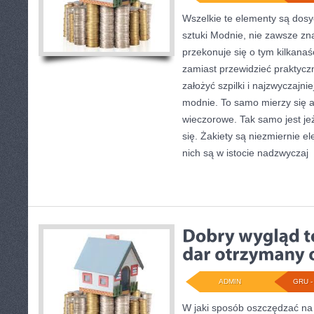
Wszelkie te elementy są dosy
sztuki Modnie, nie zawsze zn
przekonuje się o tym kilkanaśc
zamiast przewidzieć praktyczn
założyć szpilki i najzwyczajni
modnie. To samo mierzy się a
wieczorowe. Tak samo jest jeż
się. Żakiety są niezmiernie el
nich są w istocie nadzwyczaj
[
ADMIN
GRU - 
W jaki sposób oszczędzać na