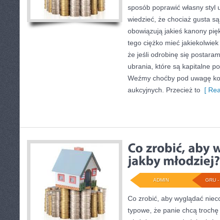
sposób poprawić własny styl 
wiedzieć, że chociaż gusta są 
obowiązują jakieś kanony pięk
tego ciężko mieć jakiekolwiek 
że jeśli odrobinę się postaram
ubrania, które są kapitalne 
Weźmy choćby pod uwagę kor
aukcyjnych. Przecież to
[ Rea
ADMIN
GRU - 
Co zrobić, aby wyglądać niec
typowe, że panie chcą trochę 