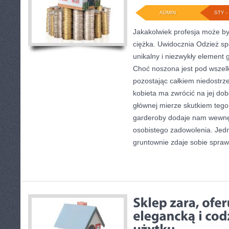
ADMIN
STY - 
Jakakolwiek profesja może b
ciężka. Uwidocznia Odzież sp
unikalny i niezwykły element 
Choć noszona jest pod wszelk
pozostając całkiem niedostrz
kobieta ma zwrócić na jej d
głównej mierze skutkiem tego,
garderoby dodaje nam wewnęt
osobistego zadowolenia. Jedn
gruntownie zdaje sobie spraw