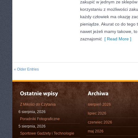
zakupić w jednym ze sklepów 
korzystaniu z możliwości zak
każdy człowiek ma okazję za
pieniądze. Akurat co do tego 
nawet jeżeli mamy takowe, 
zaznajomić
[ Read More ]
« Older Entries
Z Miłości do Czytania
sierpień 2026
6 sierpnia, 2026
lipiec 2026
Poradniki Fotograficzne
czerwiec 2026
5 sierpnia, 2026
maj 2026
Sportowe Gadżety i Technologie