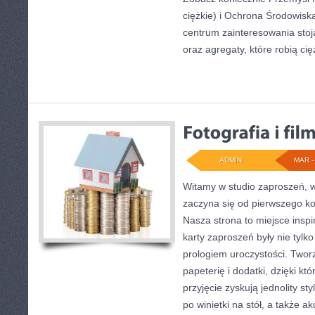
ciężkie) i Ochrona Środowis
centrum zainteresowania stoją
oraz agregaty, które robią cię
ADMIN
MAR - 
Witamy w studio zaproszeń, w 
zaczyna się od pierwszego ko
Nasza strona to miejsce inspir
karty zaproszeń były nie tylko
prologiem uroczystości. Two
papeterię i dodatki, dzięki k
przyjęcie zyskują jednolity st
po winietki na stół, a także a