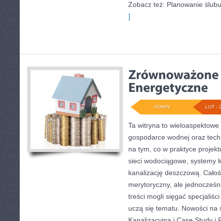
Zobacz też: Planowanie ślubu
]
ADMIN
LUT - 
Ta witryna to wieloaspektowe
gospodarce wodnej oraz techn
na tym, co w praktyce projekt
sieci wodociągowe, systemy k
kanalizację deszczową. Całoś
merytoryczny, ale jednocześni
treści mogli sięgać specjaliśc
uczą się tematu. Nowości na s
Kanalizacyjna i Case Study i 