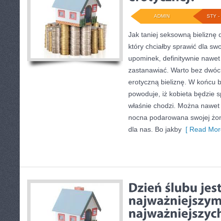
ADMIN
STY - 
Jak taniej seksowną bieliznę
który chciałby sprawić dla swo
upominek, definitywnie nawet
zastanawiać. Warto bez dwóc
erotyczną bieliznę. W końcu 
powoduje, iż kobieta będzie sp
właśnie chodzi. Można nawet p
nocna podarowana swojej żoni
dla nas. Bo jakby
[ Read Mor