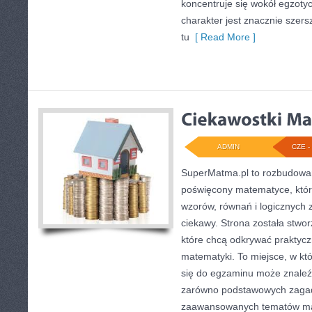
koncentruje się wokół egzotyc
charakter jest znacznie szer
tu
[ Read More ]
ADMIN
CZE - 
SuperMatma.pl to rozbudowan
poświęcony matematyce, który
wzorów, równań i logicznych 
ciekawy. Strona została stwo
które chcą odkrywać praktyc
matematyki. To miejsce, w k
się do egzaminu może znaleź
zarówno podstawowych zagadni
zaawansowanych tematów ma