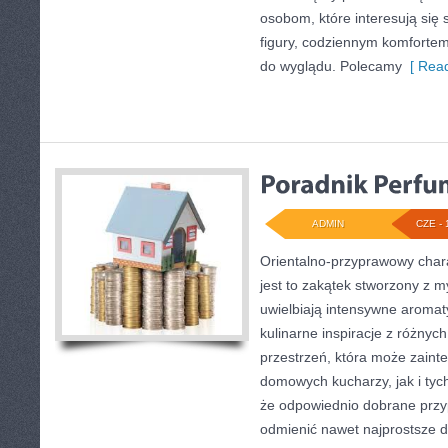
osobom, które interesują się 
figury, codziennym komforte
do wyglądu. Polecamy
[ Read
ADMIN
CZE - 
Orientalno-przyprawowy charak
jest to zakątek stworzony z m
uwielbiają intensywne aromaty
kulinarne inspiracje z różnych
przestrzeń, która może zain
domowych kucharzy, jak i tyc
że odpowiednio dobrane przyp
odmienić nawet najprostsze d