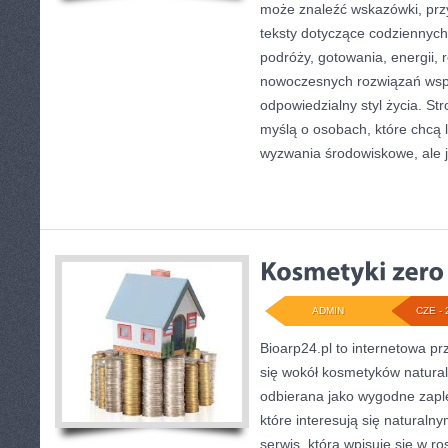
może znaleźć wskazówki, prz
teksty dotyczące codziennyc
podróży, gotowania, energii, r
nowoczesnych rozwiązań wspi
odpowiedzialny styl życia. St
myślą o osobach, które chcą 
wyzwania środowiskowe, ale 
ADMIN
CZE - 
Bioarp24.pl to internetowa pr
się wokół kosmetyków natura
odbierana jako wygodne zapl
które interesują się naturaln
serwis, która wpisuje się w r