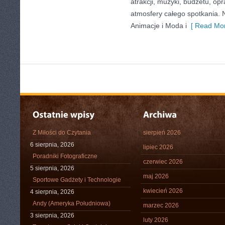
atrakcji, muzyki, budżetu, o
atmosfery całego spotkania. N
Animacje i Moda i
[ Read Mor
Z Miłości do Czytania
sierpień 2026
6 sierpnia, 2026
lipiec 2026
Poradniki Fotograficzne
czerwiec 2026
5 sierpnia, 2026
maj 2026
Sportowe Gadżety i Technologie
kwiecień 2026
4 sierpnia, 2026
Andy (Ameryka Południowa)
marzec 2026
3 sierpnia, 2026
luty 2026