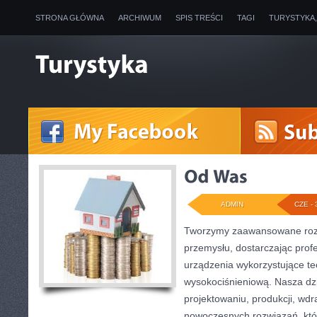
STRONA GŁÓWNA
ARCHIWUM
SPIS TREŚCI
TAGI
TURYSTYKA
ADMIN
CZE - 
Tworzymy zaawansowane rozw
przemysłu, dostarczając prof
urządzenia wykorzystujące te
wysokociśnieniową. Nasza dzi
projektowaniu, produkcji, wdr
nowoczesnych rozwiązań, któ