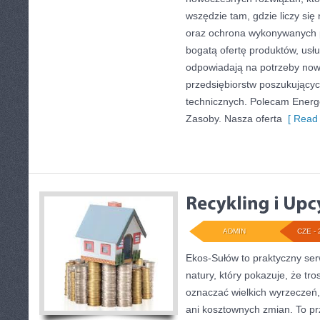
wszędzie tam, gdzie liczy si
oraz ochrona wykonywanych p
bogatą ofertę produktów, usłu
odpowiadają na potrzeby now
przedsiębiorstw poszukujący
technicznych. Polecam Energe
Zasoby. Nasza oferta
[ Read 
ADMIN
CZE - 
Ekos-Sułów to praktyczny serw
natury, który pokazuje, że tro
oznaczać wielkich wyrzeczeń
ani kosztownych zmian. To prz