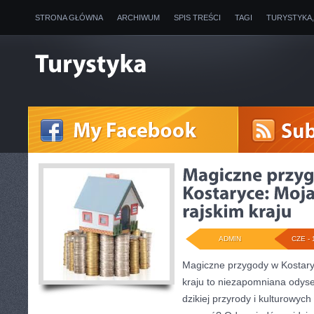
STRONA GŁÓWNA
ARCHIWUM
SPIS TREŚCI
TAGI
TURYSTYKA
ADMIN
CZE - 
Magiczne przygody w Kostary
kraju to niezapomniana odysej
dzikiej przyrody i kulturowych