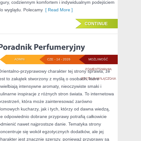
figury, codziennym komfortem i indywidualnym podejściem
do wyglądu. Polecamy
[ Read More ]
CONTINUE
ADMIN
CZE - 14 - 2026
MOŻLIWOŚĆ
PORADNIK
KOMENTOWANIA
Orientalno-przyprawowy charakter tej strony sprawia, że
jest to zakątek stworzony z myślą o osobach, które
PERFUMERYJNY
ZOSTAŁA WYŁĄCZONA
uwielbiają intensywne aromaty, nieoczywiste smaki i
kulinarne inspiracje z różnych stron świata. To internetowa
przestrzeń, która może zainteresować zarówno
domowych kucharzy, jak i tych, którzy od dawna wiedzą,
że odpowiednio dobrane przyprawy potrafią całkowicie
odmienić nawet najprostsze danie. Tematyka strony
koncentruje się wokół egzotycznych dodatków, ale jej
charakter jest znacznie szerszy, ponieważ przyprawy są