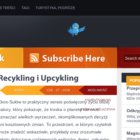
IS TREŚCI
TAGI
TURYSTYKA, PODRÓŻE
POP
Przepi
ADMIN
CZE - 27 - 2026
MOŻLIWOŚĆ
Mądrość
które ch
RECYKLING
KOMENTOWANIA
Ekos-Sułów to praktyczny serwis poświęcony życiu bliżej
natury, który pokazuje, że troska o planetę nie musi
I
ZOSTAŁA WYŁĄCZONA
Odkryj
oznaczać wielkich wyrzeczeń, skomplikowanych decyzji
Witaj, ⁣
UPCYKLING
niezwyk
ani kosztownych zmian. To przestrzeń, w którym czytelnik
może znaleźć wskazówki, przykłady oraz zrozumiałe
Magic
teksty dotyczące codziennych wyborów, domu, zakupów,
Witajci