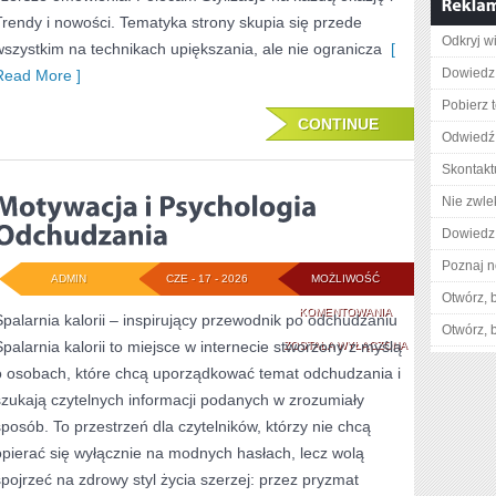
Trendy i nowości. Tematyka strony skupia się przede
Odkryj w
wszystkim na technikach upiększania, ale nie ogranicza
[
Dowiedz 
Read More ]
Pobierz 
CONTINUE
Odwiedź 
Skontakt
Nie zwlek
Dowiedz 
Poznaj n
ADMIN
CZE - 17 - 2026
MOŻLIWOŚĆ
Otwórz, 
MOTYWACJA
KOMENTOWANIA
Spalarnia kalorii – inspirujący przewodnik po odchudzaniu
Otwórz, 
Spalarnia kalorii to miejsce w internecie stworzony z myślą
I
ZOSTAŁA WYŁĄCZONA
o osobach, które chcą uporządkować temat odchudzania i
PSYCHOLOGIA
szukają czytelnych informacji podanych w zrozumiały
ODCHUDZANIA
sposób. To przestrzeń dla czytelników, którzy nie chcą
opierać się wyłącznie na modnych hasłach, lecz wolą
spojrzeć na zdrowy styl życia szerzej: przez pryzmat