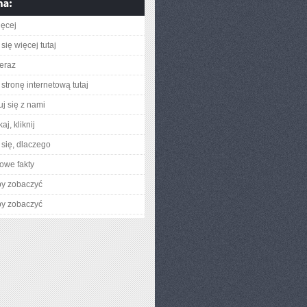
ięcej
się więcej tutaj
teraz
stronę internetową tutaj
uj się z nami
aj, kliknij
się, dlaczego
owe fakty
by zobaczyć
by zobaczyć