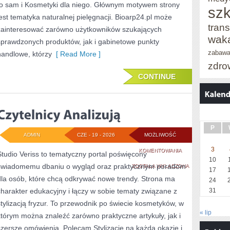
to sam i Kosmetyki dla niego. Głównym motywem strony
szk
jest tematyka naturalnej pielęgnacji. Bioarp24.pl może
trans
zainteresować zarówno użytkowników szukających
wak
sprawdzonych produktów, jak i gabinetowe punkty
zabaw
handlowe, którzy
[ Read More ]
zdro
CONTINUE
P
ADMIN
CZE - 19 - 2026
MOŻLIWOŚĆ
3
CZYTELNICY
KOMENTOWANIA
Studio Veriss to tematyczny portal poświęcony
10
świadomemu dbaniu o wygląd oraz praktycznym poradom
ANALIZUJĄ
ZOSTAŁA WYŁĄCZONA
17
dla osób, które chcą odkrywać nowe trendy. Strona ma
24
charakter edukacyjny i łączy w sobie tematy związane z
31
stylizacją fryzur. To przewodnik po świecie kosmetyków, w
« lip
którym można znaleźć zarówno praktyczne artykuły, jak i
szersze omówienia. Polecam Stylizacje na każdą okazję i