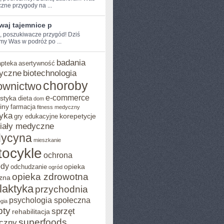
zne przygody⁢ na ...
waj tajemnice p
e, poszukiwacze przygód! Dziś
my Was w podróż po ...
badania
apteka
asertywność
yczne
biotechnologia
choroby
ownictwo
e-commerce
styka
dieta
dom
iny
farmacja
fitness medyczny
yka
korepetycje
gry edukacyjne
iały medyczne
ycyna
mieszkanie
ocykle
ochrona
ody
opieka
odchudzanie
ogród
opieka zdrowotna
zna
ilaktyka
przychodnia
psychologia społeczna
gia
pty
sprzęt
rehabilitacja
superfoods
czny