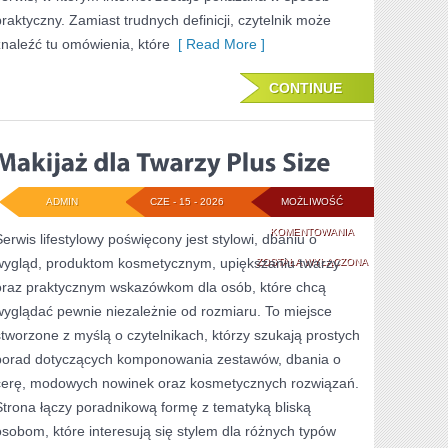
praktyczny. Zamiast trudnych definicji, czytelnik może
znaleźć tu omówienia, które
[ Read More ]
CONTINUE
ADMIN
CZE - 15 - 2026
MOŻLIWOŚĆ
MAKIJAŻ
KOMENTOWANIA
Serwis lifestylowy poświęcony jest stylowi, dbaniu o
wygląd, produktom kosmetycznym, upiększaniu twarzy
DLA
ZOSTAŁA WYŁĄCZONA
oraz praktycznym wskazówkom dla osób, które chcą
TWARZY
wyglądać pewnie niezależnie od rozmiaru. To miejsce
PLUS
stworzone z myślą o czytelnikach, którzy szukają prostych
SIZE
porad dotyczących komponowania zestawów, dbania o
cerę, modowych nowinek oraz kosmetycznych rozwiązań.
Strona łączy poradnikową formę z tematyką bliską
osobom, które interesują się stylem dla różnych typów