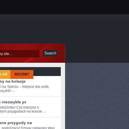
ULAR
RECENT
sy na kolacje
 na Talerzu – miejsce dla osób,
cą jeść ...
 niezwykłe pr
podróżniku! Czy marzysz ⁤o
łych przygodach na koncie‍ ...
zne przygody na
e, podróżnicy!⁤ Dzisiaj zabieram Was