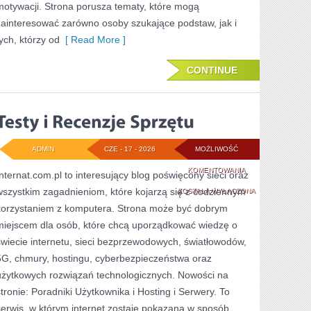
motywacji. Strona porusza tematy, które mogą
zainteresować zarówno osoby szukające podstaw, jak i
tych, którzy od
[ Read More ]
CONTINUE
ADMIN
CZE - 17 - 2026
MOŻLIWOŚĆ
TESTY
KOMENTOWANIA
Internat.com.pl to interesujący blog poświęcony sieci oraz
wszystkim zagadnieniom, które kojarzą się z codziennym
I
ZOSTAŁA WYŁĄCZONA
korzystaniem z komputera. Strona może być dobrym
RECENZJE
miejscem dla osób, które chcą uporządkować wiedzę o
SPRZĘTU
świecie internetu, sieci bezprzewodowych, światłowodów,
5G, chmury, hostingu, cyberbezpieczeństwa oraz
użytkowych rozwiązań technologicznych. Nowości na
stronie: Poradniki Użytkownika i Hosting i Serwery. To
serwis, w którym internet zostaje pokazana w sposób