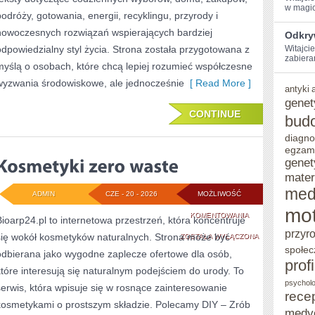
w magic
podróży, gotowania, energii, recyklingu, przyrody i
nowoczesnych rozwiązań wspierających bardziej
Odkry
odpowiedzialny styl życia. Strona została przygotowana z
Witajci
zabiera
myślą o osobach, które chcą lepiej rozumieć współczesne
wyzwania środowiskowe, ale jednocześnie
[ Read More ]
antyki
genet
CONTINUE
bud
diagno
egzam
genet
mater
med
ADMIN
CZE - 20 - 2026
MOŻLIWOŚĆ
mot
KOSMETYKI
KOMENTOWANIA
Bioarp24.pl to internetowa przestrzeń, która koncentruje
przyr
się wokół kosmetyków naturalnych. Strona może być
ZERO
ZOSTAŁA WYŁĄCZONA
społec
odbierana jako wygodne zaplecze ofertowe dla osób,
WASTE
prof
które interesują się naturalnym podejściem do urody. To
psycholo
serwis, która wpisuje się w rosnące zainteresowanie
rece
kosmetykami o prostszym składzie. Polecamy DIY – Zrób
medy