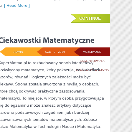
u
[ Read More ]
CONTINUE
ADMIN
CZE - 9 - 2026
MOŻLIWOŚĆ
CIEKAWOSTKI
KOMENTOWANIA
SuperMatma.pl to rozbudowany serwis internetowy
poświęcony matematyce, który pokazuje, że świat liczb,
MATEMATYCZNE
ZOSTAŁA WYŁĄCZONA
wzorów, równań i logicznych zależności może być
ciekawy. Strona została stworzona z myślą o osobach,
które chcą odkrywać praktyczne zastosowania
matematyki. To miejsce, w którym osoba przygotowująca
się do egzaminu może znaleźć artykuły dotyczące
zarówno podstawowych zagadnień, jak i bardziej
zaawansowanych tematów matematycznych. Zobacz
także Matematyka w Technologii i Nauce i Matematyka.