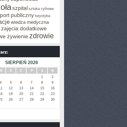
oła
szpital
sztuka cyfrowa
port publiczny
turystyka
acje
wiedza medyczna
zajęcia dodatkowe
a
zdrowie
we żywienie
SIERPIEŃ 2026
W
Ś
C
P
S
N
1
2
4
5
6
7
8
9
11
12
13
14
15
16
18
19
20
21
22
23
25
26
27
28
29
30